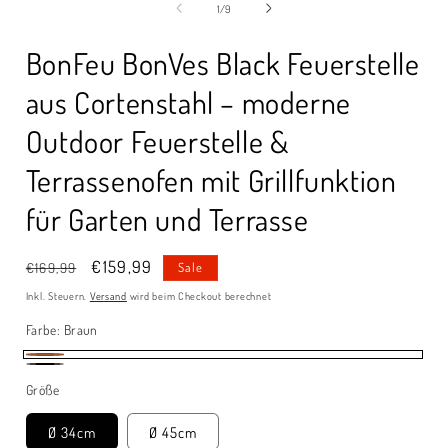
von
1
/
9
BonFeu BonVes Black Feuerstelle
aus Cortenstahl – moderne
Outdoor Feuerstelle &
Terrassenofen mit Grillfunktion
für Garten und Terrasse
Normaler
Verkaufspreis
€159,99
€169,99
Sale
Preis
Inkl. Steuern.
Versand
wird beim Checkout berechnet
Farbe:
Braun
Braun
Schwarz
Größe
Ø 34cm
Ø 45cm