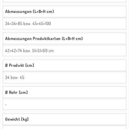
Abmessungen (L×B×H cm)
34×34×85 bzw. 45×45×100
Abmessungen Produktkarton (L×B×H cm)
42×42×74 bzw. 51×51×69 cm
Ø Produkt [cm]
34 bzw. 45
Ø Rohr [cm]
-
Gewicht [kg]