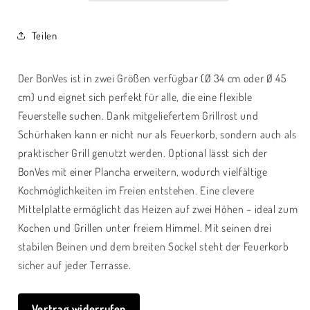
Cortenstahl
Cortenstahl
–
–
Teilen
moderne
moderne
Outdoor
Outdoor
Feuerstelle
Feuerstelle
Der
BonVes
ist in zwei Größen verfügbar (Ø 34 cm oder Ø 45
&amp;
&amp;
cm) und eignet sich perfekt für alle, die eine flexible
Terrassenofen
Terrassenofen
Feuerstelle suchen. Dank mitgeliefertem
Grillrost
und
mit
mit
Grillfunktion
Grillfunktion
Schürhaken
kann er nicht nur als Feuerkorb, sondern auch als
für
für
praktischer
Grill
genutzt werden. Optional lässt sich der
Garten
Garten
BonVes mit einer
Plancha
erweitern, wodurch vielfältige
und
und
Kochmöglichkeiten im Freien entstehen. Eine clevere
Terrasse
Terrasse
Mittelplatte ermöglicht das Heizen auf zwei Höhen – ideal zum
Kochen und Grillen unter freiem Himmel. Mit seinen drei
stabilen Beinen und dem breiten Sockel steht der Feuerkorb
sicher auf jeder Terrasse.
Vertrag widerrufen