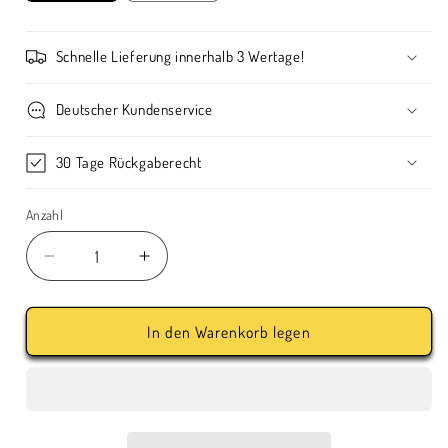
Schnelle Lieferung innerhalb 3 Wertage!
Deutscher Kundenservice
30 Tage Rückgaberecht
Anzahl
Verringere
Erhöhe
die
die
Menge
Menge
für
für
In den Warenkorb legen
BonFeu
BonFeu
BonVes
BonVes
Black
Black
Feuerstelle
Feuerstelle
aus
aus